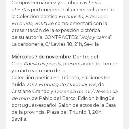
Campos Fernández y su obra
Las horas
abiertas
perteneciente al primer volumen de
la Colección poética
En tránsito
,
Ediciones
En huida, 2012
que complementará con la
presentación de la exposición pictórica
de su autoría, CONTRACTES: “
Rojo y calma
”.
La carbonería, C/ Levíes, 18, 21h, Sevilla.
Miércoles 7 de noviembre
. Dentro del I
Ciclo
Poesía es poesía
, presentación del tercer
y cuarto volumen de la
Colección poética En Tránsito, Ediciones En
huida, 2012
Embriágate / Inebriai-vos
, de
Cristiane Grando y
Desencia de mí / Dessência
de mim
, de Pablo del Barco. Edición bilingüe
portugués-español. Salón de actos de la Casa
de la provincia, Plaza del Triunfo, 1, 20h,
Sevilla.