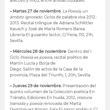
afectivo y lírico, entre ambas ciudades.
– Martes 27 de noviembre
.
La Poesía, un
ámbito ignorado
. Ciclos de palabra viva 2012-
2013. Recital trilingüe de Adriana Schlittler
Kausch y José de María Romero Barea.
Librería El gusanito lector, C/ Feria, 110, 21h,
Sevilla.
– Miércoles 28 de noviembre
. Dentro del I
Ciclo
Poesía es poesía
, recital poético de
Martín Lucía y Borja de
Diego. Salón de actos de la Casa de la
provincia, Plaza del Triunfo, 1, 20h, Sevilla.
– Jueves 29 de noviembre.
Presentación del
quinto volumen de la Colección poética En
Tránsito, Ediciones En huida, 2012,
Historia
transida y poesía renovada
, de Marta
Domínguez Alonso. Sala El perro andaluz, C/