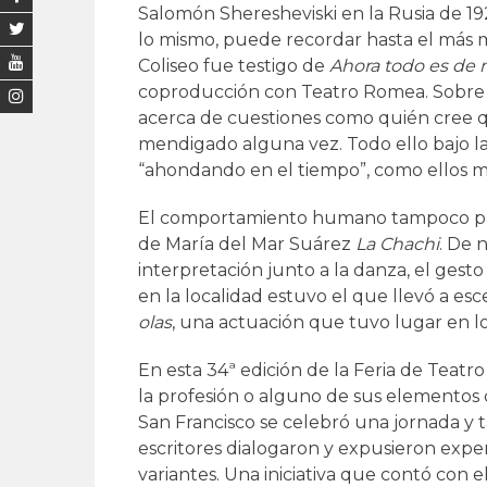
Salomón Sheresheviski en la Rusia de 192
lo mismo, puede recordar hasta el más mi
Coliseo fue testigo de
Ahora todo es de
coproducción con Teatro Romea. Sobre l
acerca de cuestiones como quién cree q
mendigado alguna vez. Todo ello bajo l
“ahondando en el tiempo”, como ellos m
El comportamiento humano tampoco pa
de María del Mar Suárez
La Chachi
. De 
interpretación junto a la danza, el gesto 
en la localidad estuvo el que llevó a esc
olas
, una actuación que tuvo lugar en los
En esta 34ª edición de la Feria de Teat
la profesión o alguno de sus elementos 
San Francisco se celebró una jornada y t
escritores dialogaron y expusieron expe
variantes. Una iniciativa que contó con