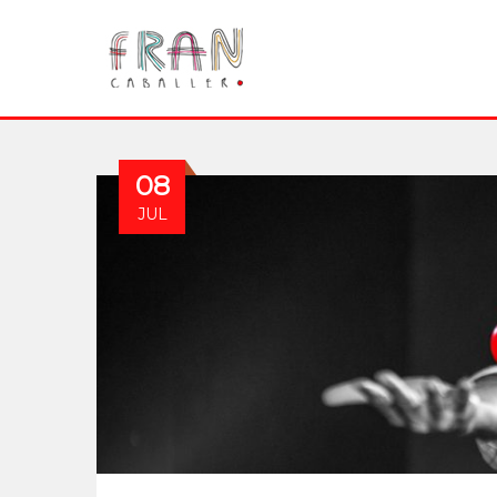
08
JUL