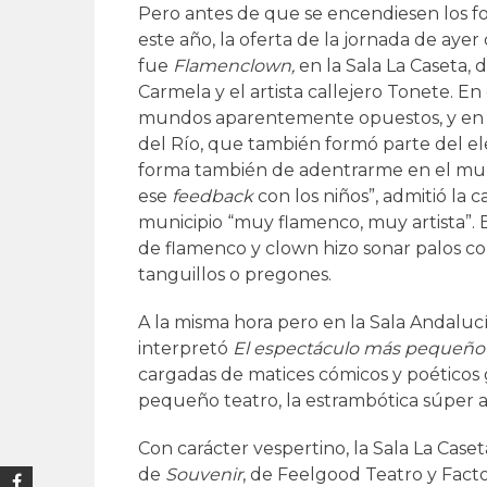
Pero antes de que se encendiesen los foc
este año, la oferta de la jornada de aye
fue
Flamenclown,
en la Sala La Caseta, 
Carmela y el artista callejero Tonete. En
mundos aparentemente opuestos, y en 
del Río, que también formó parte del ele
forma también de adentrarme en el mund
ese
feedback
con los niños”, admitió la 
municipio “muy flamenco, muy artista”. 
de flamenco y clown hizo sonar palos com
tanguillos o pregones.
A la misma hora pero en la Sala Andaluc
interpretó
El espectáculo más pequeñ
cargadas de matices cómicos y poéticos 
pequeño teatro, la estrambótica súper a
Con carácter vespertino, la Sala La Caset
de
Souvenir
, de Feelgood Teatro y Facto