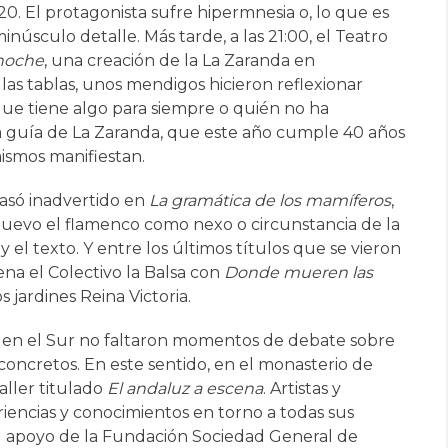
0. El protagonista sufre hipermnesia o, lo que es
núsculo detalle. Más tarde, a las 21:00, el Teatro
 noche
, una creación de la La Zaranda en
as tablas, unos mendigos hicieron reflexionar
ue tiene algo para siempre o quién no ha
a guía de La Zaranda, que este año cumple 40 años
ismos manifiestan.
só inadvertido en
La gramática de los mamíferos
,
nuevo el flamenco como nexo o circunstancia de la
y el texto. Y entre los últimos títulos que se vieron
ena el Colectivo la Balsa con
Donde mueren las
 jardines Reina Victoria.
ro en el Sur no faltaron momentos de debate sobre
concretos. En este sentido, en el monasterio de
aller titulado
El andaluz a escena
. Artistas y
riencias y conocimientos en torno a todas sus
 el apoyo de la Fundación Sociedad General de