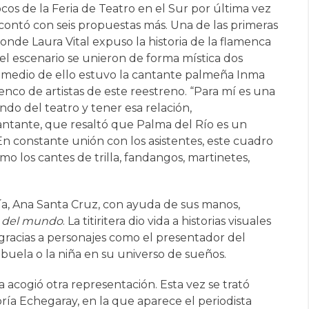
os de la Feria de Teatro en el Sur por última vez
r contó con seis propuestas más. Una de las primeras
donde Laura Vital expuso la historia de la flamenca
 el escenario se unieron de forma mística dos
medio de ello estuvo la cantante palmeña Inma
nco de artistas de este reestreno. “Para mí es una
o del teatro y tener esa relación,
cantante, que resaltó que Palma del Río es un
En constante unión con los asistentes, este cuadro
o los cantes de trilla, fandangos, martinetes,
ía, Ana Santa Cruz, con ayuda de sus manos,
o del mundo
. La titiritera dio vida a historias visuales
gracias a personajes como el presentador del
buela o la niña en su universo de sueños.
a acogió otra representación. Esta vez se trató
ría Echegaray, en la que aparece el periodista