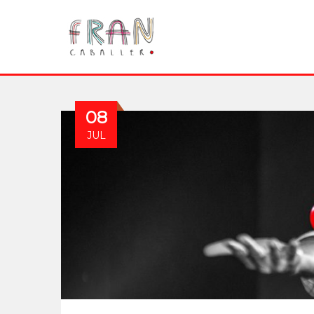
08
JUL