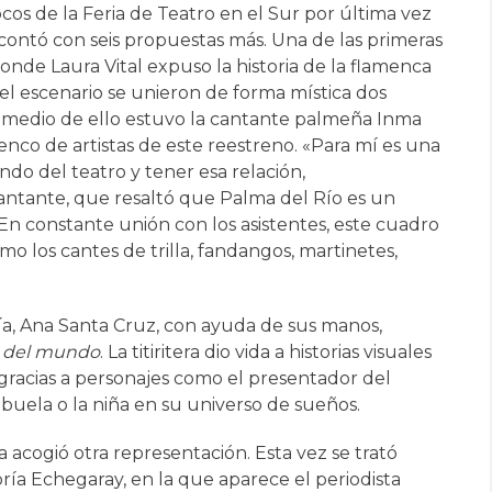
os de la Feria de Teatro en el Sur por última vez
r contó con seis propuestas más. Una de las primeras
donde Laura Vital expuso la historia de la flamenca
 el escenario se unieron de forma mística dos
medio de ello estuvo la cantante palmeña Inma
nco de artistas de este reestreno. «Para mí es una
o del teatro y tener esa relación,
 cantante, que resaltó que Palma del Río es un
En constante unión con los asistentes, este cuadro
o los cantes de trilla, fandangos, martinetes,
ía, Ana Santa Cruz, con ayuda de sus manos,
o del mundo
. La titiritera dio vida a historias visuales
gracias a personajes como el presentador del
buela o la niña en su universo de sueños.
a acogió otra representación. Esta vez se trató
ría Echegaray, en la que aparece el periodista