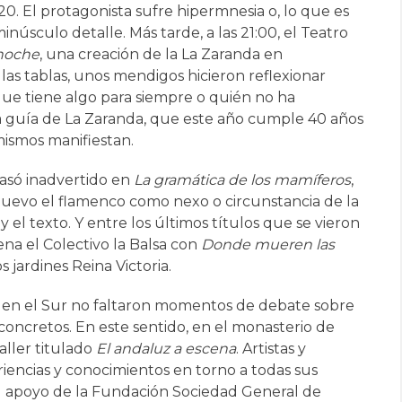
0. El protagonista sufre hipermnesia o, lo que es
núsculo detalle. Más tarde, a las 21:00, el Teatro
 noche
, una creación de la La Zaranda en
as tablas, unos mendigos hicieron reflexionar
ue tiene algo para siempre o quién no ha
a guía de La Zaranda, que este año cumple 40 años
ismos manifiestan.
só inadvertido en
La gramática de los mamíferos
,
nuevo el flamenco como nexo o circunstancia de la
y el texto. Y entre los últimos títulos que se vieron
ena el Colectivo la Balsa con
Donde mueren las
 jardines Reina Victoria.
ro en el Sur no faltaron momentos de debate sobre
concretos. En este sentido, en el monasterio de
aller titulado
El andaluz a escena
. Artistas y
riencias y conocimientos en torno a todas sus
 el apoyo de la Fundación Sociedad General de