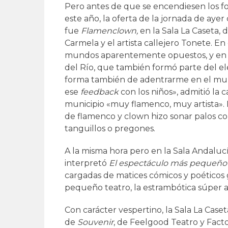
Pero antes de que se encendiesen los foc
este año, la oferta de la jornada de aye
fue
Flamenclown,
en la Sala La Caseta, 
Carmela y el artista callejero Tonete. En
mundos aparentemente opuestos, y en 
del Río, que también formó parte del ele
forma también de adentrarme en el mund
ese
feedback
con los niños», admitió la
municipio «muy flamenco, muy artista». 
de flamenco y clown hizo sonar palos com
tanguillos o pregones.
A la misma hora pero en la Sala Andaluc
interpretó
El espectáculo más pequeñ
cargadas de matices cómicos y poéticos 
pequeño teatro, la estrambótica súper a
Con carácter vespertino, la Sala La Caset
de
Souvenir
, de Feelgood Teatro y Facto