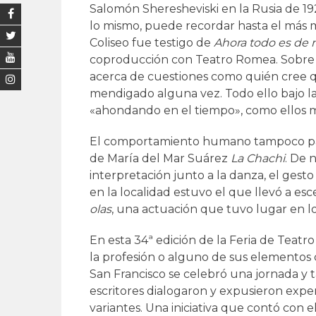
Salomón Sheresheviski en la Rusia de 192
lo mismo, puede recordar hasta el más mi
Coliseo fue testigo de
Ahora todo es de
coproducción con Teatro Romea. Sobre l
acerca de cuestiones como quién cree q
mendigado alguna vez. Todo ello bajo l
«ahondando en el tiempo», como ellos m
El comportamiento humano tampoco pa
de María del Mar Suárez
La Chachi
. De 
interpretación junto a la danza, el gesto 
en la localidad estuvo el que llevó a esc
olas
, una actuación que tuvo lugar en los
En esta 34ª edición de la Feria de Teat
la profesión o alguno de sus elementos 
San Francisco se celebró una jornada y t
escritores dialogaron y expusieron expe
variantes. Una iniciativa que contó con