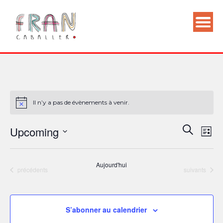
Il n’y a pas de évènements à venir.
Nav
Recherc
Upcoming
Recherch
Liste
de
et
Sélectionnez
vue
une
navigati
Aujourd'hui
Évè
date.
Évènements
Évènements
précédents
suivants
de
vues
Évènem
S’abonner au calendrier