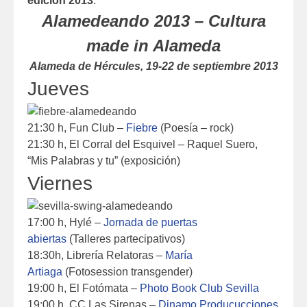
edición 2013
.
Alamedeando 2013 – Cultura
made in Alameda
Alameda de Hércules, 19-22 de septiembre 2013
Jueves
21:30 h, Fun Club –
Fiebre
(Poesía – rock)
21:30 h, El Corral del Esquivel – Raquel Suero,
“Mis Palabras y tu” (exposición)
Viernes
17:00 h, Hylé –
Jornada de puertas
abiertas
(Talleres partecipativos)
18:30h, Librería Relatoras –
María
Artiaga
(Fotosession transgender)
19:00 h, El Fotómata –
Photo Book Club Sevilla
19:00 h, CC Las Sirenas –
Dinamo Producucciones