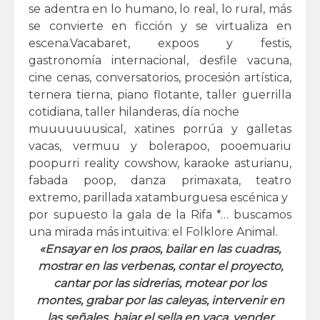
se adentra en lo humano, lo real, lo rural, más
se convierte en ficción y se virtualiza en
escena.Vacabaret, expoos y festis,
gastronomía internacional, desfile vacuna,
cine cenas, conversatorios, procesión artística,
ternera tierna, piano flotante, taller guerrilla
cotidiana, taller hilanderas, día noche
muuuuuuusical, xatines porrúa y galletas
vacas, vermuu y bolerapoo, pooemuariu
poopurri reality cowshow, karaoke asturianu,
fabada poop, danza primaxata, teatro
extremo, parillada xatamburguesa escénica y
por supuesto la gala de la Rifa *… buscamos
una mirada más intuitiva: el Folklore Animal.
«Ensayar en los praos, bailar en las cuadras,
mostrar en las verbenas, contar el proyecto,
cantar por las sidrerias, motear por los
montes, grabar por las caleyas, intervenir en
las señales, bajar el sella en vaca, vender