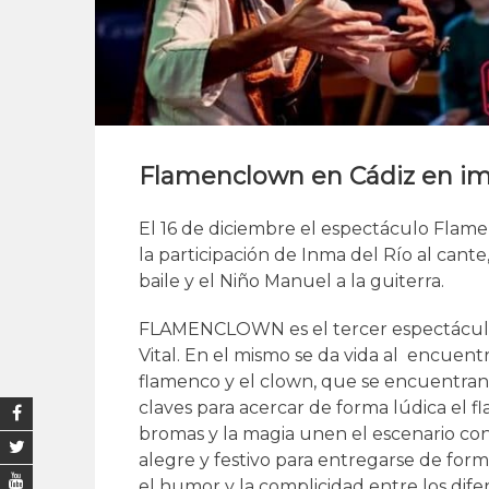
Flamenclown en Cádiz en i
El 16 de diciembre el espectáculo Flam
la participación de Inma del Río al cant
baile y el Niño Manuel a la guiterra.
FLAMENCLOWN es el tercer espectáculo d
Vital. En el mismo se da vida al encue
flamenco y el clown, que se encuentran 
claves para acercar de forma lúdica el fl
bromas y la magia unen el escenario con 
alegre y festivo para entregarse de form
el humor y la complicidad entre los dif