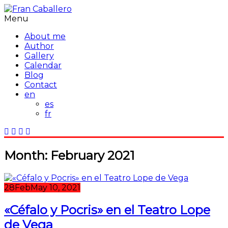
Menu
About me
Author
Gallery
Calendar
Blog
Contact
en
es
fr
Month:
February 2021
28
Feb
May 10, 2021
«Céfalo y Pocris» en el Teatro Lope
de Vega