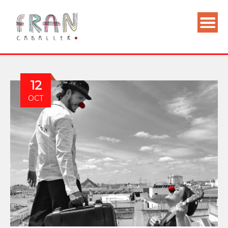
12
OCT