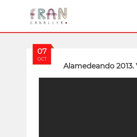
07
OCT
Alamedeando 2013. V