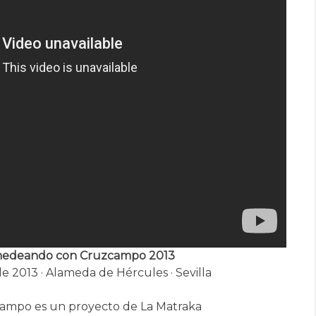
lamedeando con Cruzcampo 2013
de 2013 · Alameda de Hércules · Sevilla
mpo es un proyecto de La Matraka