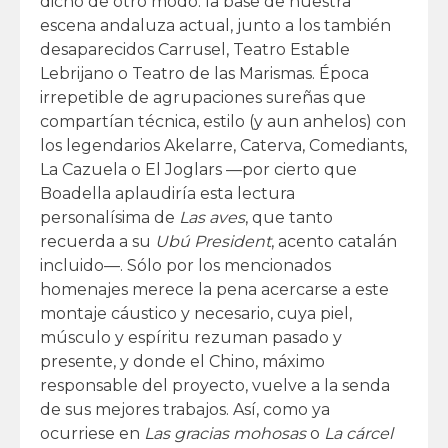
dicho de otro modo: la base de nuestra
escena andaluza actual, junto a los también
desaparecidos Carrusel, Teatro Estable
Lebrijano o Teatro de las Marismas. Época
irrepetible de agrupaciones sureñas que
compartían técnica, estilo (y aun anhelos) con
los legendarios Akelarre, Caterva, Comediants,
La Cazuela o El Joglars —por cierto que
Boadella aplaudiría esta lectura
personalísima de
Las aves
, que tanto
recuerda a su
Ubú President
, acento catalán
incluido—. Sólo por los mencionados
homenajes merece la pena acercarse a este
montaje cáustico y necesario, cuya piel,
músculo y espíritu rezuman pasado y
presente, y donde el Chino, máximo
responsable del proyecto, vuelve a la senda
de sus mejores trabajos. Así, como ya
ocurriese en
Las gracias mohosas
o
La cárcel