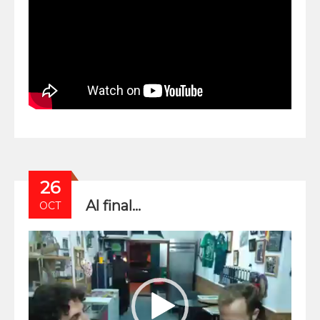
26
Al final…
OCT
Video
Player