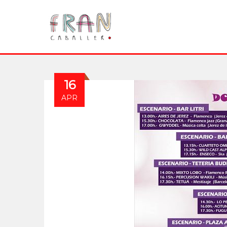
16
APR