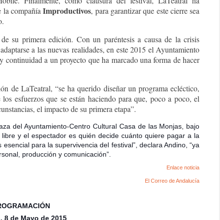
bile. Finalmente, como clausura del festival, LaTeatral ha
Improductivos
e la compañía
, para garantizar que este cierre sea
o.
de su primera edición. Con un paréntesis a causa de la crisis
a adaptarse a las nuevas realidades, en este 2015 el Ayuntamiento
ad y continuidad a un proyecto que ha marcado una forma de hacer
n de LaTeatral, “se ha querido diseñar un programa ecléctico,
je los esfuerzos que se están haciendo para que, poco a poco, el
cunstancias, el impacto de su primera etapa”.
laza del Ayuntamiento-Centro Cultural Casa de las Monjas, bajo
 libre y el espectador es quién decide cuánto quiere pagar a la
 esencial para la supervivencia del festival”, declara Andino, “ya
rsonal, producción y comunicación”.
Enlace noticia
El Correo de Andalucía
ROGRAMACIÓN
, 8 de Mayo de 2015