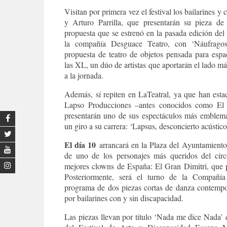
Visitan por primera vez el festival los bailarines 
y Arturo Parrilla, que presentarán su pieza de
propuesta que se estrenó en la pasada edición de
la compañía Desguace Teatro, con ‘Náufragos’
propuesta de teatro de objetos pensada para espa
las XL, un dúo de artistas que aportarán el lado 
a la jornada.
Además, sí repiten en LaTeatral, ya que han esta
Lapso Producciones –antes conocidos como El 
presentarán uno de sus espectáculos más emblemá
un giro a su carrera: ‘Lapsus, desconcierto acústico
El día 10
arrancará en la Plaza del Ayuntamiento
de uno de los personajes más queridos del cir
mejores clowns de España: El Gran Dimitri, que p
Posteriormente, será el turno de la Compañ
programa de dos piezas cortas de danza contempor
por bailarines con y sin discapacidad.
Las piezas llevan por título ‘Nada me dice Nada’