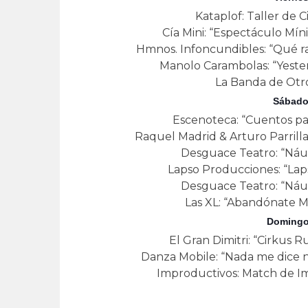
Kataplof: Taller de C
Cía Mini: “Espectáculo Mí
Hmnos. Infoncundibles: “Qué ra
Manolo Carambolas: “Yeste
La Banda de Otro
Sábado
Escenoteca: “Cuentos para
Raquel Madrid & Arturo Parrilla
Desguace Teatro: “Náuf
Lapso Producciones: “Lap
Desguace Teatro: “Náuf
Las XL: “Abandónate M
Domingo
El Gran Dimitri: “Cirkus 
Danza Mobile: “Nada me dice n
Improductivos: Match de Imp