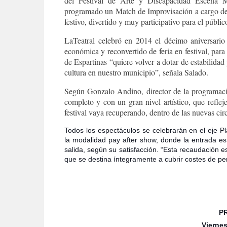
del Festival de Arte y Discapacidad Escena Mo
programado un Match de Improvisación a cargo d
festivo, divertido y muy participativo para el públic
LaTeatral celebró en 2014 el décimo aniversario 
económica y reconvertido de feria en festival, par
de Espartinas “quiere volver a dotar de estabilid
cultura en nuestro municipio”, señala Salado.
Según Gonzalo Andino, director de la programació
completo y con un gran nivel artístico, que refle
festival vaya recuperando, dentro de las nuevas cir
Todos los espectáculos se celebrarán en el eje P
la modalidad pay after show, donde la entrada es
salida, según su satisfacción. “Esta recaudación es
que se destina íntegramente a cubrir costes de pe
P
Viernes