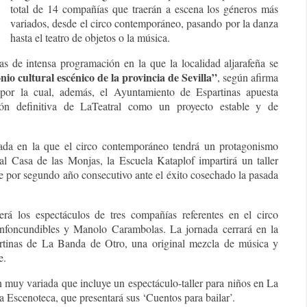
total de 14 compañías que traerán a escena los géneros más
variados, desde el circo contemporáneo, pasando por la danza
hasta el teatro de objetos o la música.
ías de intensa programación en la que la localidad aljarafeña se
io cultural escénico de la provincia de Sevilla”
, según afirma
por la cual, además, el Ayuntamiento de Espartinas apuesta
ión definitiva de LaTeatral como un proyecto estable y de
da en la que el circo contemporáneo tendrá un protagonismo
al Casa de las Monjas, la Escuela Kataplof impartirá un taller
ite por segundo año consecutivo ante el éxito cosechado la pasada
rá los espectáculos de tres compañías referentes en el circo
nfoncundibles y Manolo Carambolas. La jornada cerrará en la
rtinas de La Banda de Otro, una original mezcla de música y
e.
muy variada que incluye un espectáculo-taller para niños en La
 Escenoteca, que presentará sus ‘Cuentos para bailar’.