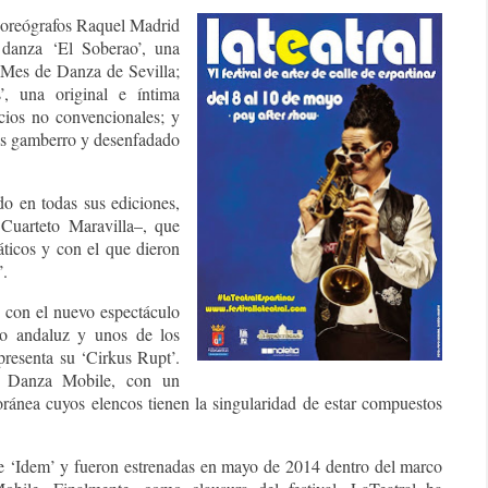
y coreógrafos Raquel Madrid
 danza ‘El Soberao’, una
l Mes de Danza de Sevilla;
, una original e íntima
cios no convencionales; y
más gamberro y desenfadado
do en todas sus ediciones,
Cuarteto Maravilla–, que
ticos y con el que dieron
’.
 con el nuevo espectáculo
co andaluz y unos de los
resenta su ‘Cirkus Rupt’.
ía Danza Mobile, con un
ánea cuyos elencos tienen la singularidad de estar compuestos
 e ‘Idem’ y fueron estrenadas en mayo de 2014 dentro del marco