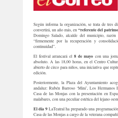
Según informa la organización, se trata de tres d
“referente del patrimon
convertirá, un año más, en
Domingo Salado, alcalde del municipio, razón 
“firmemente por la recuperación y consolidac
continuidad”.
8 de mayo
El festival arrancará el
con una jorna
absoluto. A las 18,00 horas, en el Centro Cultur
abierto de circo para niños, una iniciativa que rep
edición.
Posteriormente, la Plaza del Ayuntamiento acoge
andaluz: Rubén Barroso ‘Mini’, Los Hermanos I
Casa de las Monjas con la presentación en Espa
malabares, con una peculiar estética del lejano oest
El día 9
LaTeatral ha preparado una programación 
Casa de las Monjas a cargo de la veterana compañía