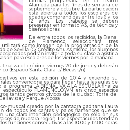
familias programada en el Teatro
Alameda para los fines de semana de
septiembre y octubre. La participación
está abierta a todos los escolares de
edades comprendidas entre los 6 y los
12 años. Los trabajos se deben
presentar en formato A3, de técnica y
diseños libres.
De entre todos los recibidos, la Bienal
de Flamenco seleccionará tres
se utilizará como imagen de la programación de la
 de Sevilla (C/ Crédito s/n). Asimismo, los alumnos
ccionados podrán invitar a toda su clase a asistir a
sesión para escolares de los viernes por la mañana.
s finaliza el próximo viernes 20 de junio y deberán
co (Espacio Santa Clara, c/ Becas s/n).
jetivos en esta edición de 2014 y extiende su
rales convencionales para llegar hasta las aulas de
o, el programa LA BIENAL VA A LA ESCUELA finaliza
el espectáculo FLAMENCLOWN en cinco espacios
ros tantos centros cívicos de la ciudad: Torre del
Bellavista y Parque Alcosa.
-musical creado por la cantaora gaditana Laura
ión de todos los cantes y palos flamencos que se
on una clara intención pedagógica, no sólo en sus
tísticos de nuestra región. Los espectáculos tendrán
en dos funciones consecutivas a las 10.00 y 12.00 horas.