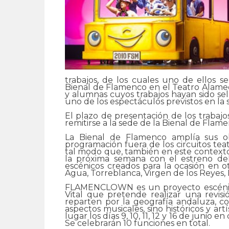
trabajos, de los cuales uno de ellos 
Bienal de Flamenco en el Teatro Alameda
y alumnas cuyos trabajos hayan sido sele
uno de los espectáculos previstos en la 
El plazo de presentación de los trabajo
remitirse a la sede de la Bienal de Flamen
La Bienal de Flamenco amplía sus ob
programación fuera de los circuitos teat
tal modo que, también en este context
la próxima semana con el estreno d
escénicos creados para la ocasión en ot
Agua, Torreblanca, Virgen de los Reyes, 
FLAMENCLOWN es un proyecto escénico
Vital que pretende realizar una revis
reparten por la geografía andaluza, c
aspectos musicales, sino históricos y ar
lugar los días 9, 10, 11, 12 y 16 de junio 
Se celebrarán 10 funciones en total.