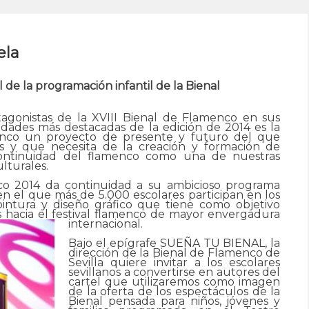
ela
al
de la programación infantil de la Bienal
otagonistas de la XVIII Bienal de Flamenco en sus
dades más destacadas de la edición de 2014 es la
enco un proyecto de presente y futuro del que
s y que necesita de la creación y formación de
continuidad del flamenco como una de nuestras
ulturales.
co 2014 da continuidad a su ambicioso programa
n el que más de 5.000 escolares participan en los
pintura y diseño gráfico que tiene como objetivo
s hacia el festival flamenco de mayor envergadura
internacional.
Bajo el epígrafe SUEÑA TU BIENAL, la
dirección de la Bienal de Flamenco de
Sevilla quiere invitar a los escolares
sevillanos a convertirse en autores del
cartel que utilizaremos como imagen
de la oferta de los espectáculos de la
Bienal pensada para niños, jóvenes y