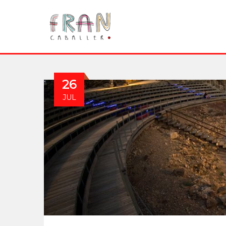
26
JUL