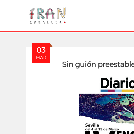
03
MAR
Sin guión preestabl