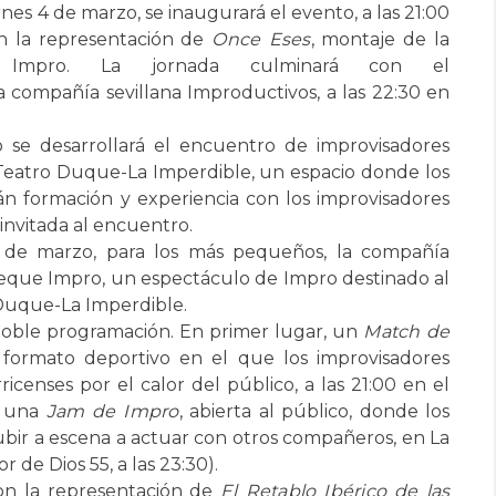
es 4 de marzo, se inaugurará el evento, a las 21:00
n la representación de
Once Eses
, montaje de la
a Impro. La jornada culminará con el
la compañía sevillana Improductivos, a las 22:30 en
se desarrollará el encuentro de improvisadores
l Teatro Duque-La Imperdible, un espacio donde los
án formación y experiencia con los improvisadores
nvitada al encuentro.
 de marzo, para los más pequeños, la compañía
Peque Impro, un espectáculo de Impro destinado al
o Duque-La Imperdible.
doble programación. En primer lugar, un
Match de
 formato deportivo en el que los improvisadores
icenses por el calor del público, a las 21:00 en el
n una
Jam de Impro
, abierta al público, donde los
bir a escena a actuar con otros compañeros, en La
 de Dios 55, a las 23:30).
on la representación de
El Retablo Ibérico de las