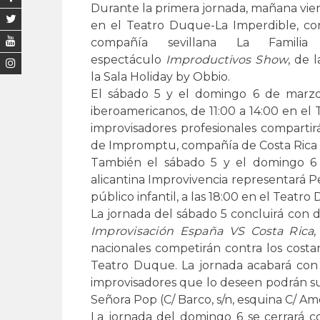
Durante la primera jornada, mañana viern
en el Teatro Duque-La Imperdible, co
compañía sevillana La Famili
espectáculo
Improductivos Show
, de 
la Sala Holiday by Obbio.
El sábado 5 y el domingo 6 de marzo 
iberoamericanos, de 11:00 a 14:00 en e
improvisadores profesionales compartir
de Impromptu, compañía de Costa Rica i
También el sábado 5 y el domingo 6
alicantina Improvivencia representará 
público infantil, a las 18:00 en el Teatr
La jornada del sábado 5 concluirá con 
Improvisación España VS Costa Rica
,
nacionales competirán contra los costarr
Teatro Duque. La jornada acabará co
improvisadores que lo deseen podrán su
Señora Pop (C/ Barco, s/n, esquina C/ Amor
La jornada del domingo 6 se cerrará c