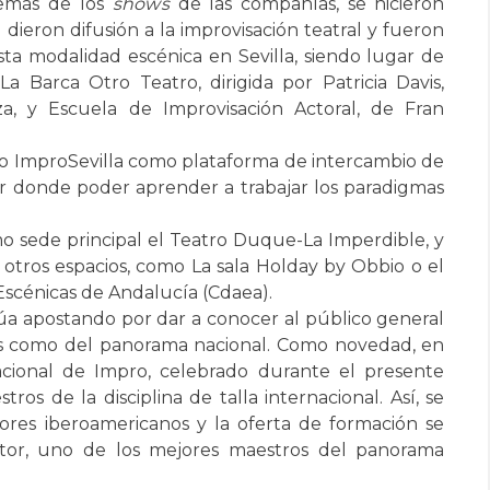
demás de los
shows
de las compañías, se hicieron
 dieron difusión a la improvisación teatral y fueron
sta modalidad escénica en Sevilla, siendo lugar de
La Barca Otro Teatro, dirigida por Patricia Davis,
za, y Escuela de Improvisación Actoral, de Fran
ndo ImproSevilla como plataforma de intercambio de
ar donde poder aprender a trabajar los paradigmas
o sede principal el Teatro Duque-La Imperdible, y
otros espacios, como La sala Holday by Obbio o el
scénicas de Andalucía (Cdaea).
úa apostando por dar a conocer al público general
as como del panorama nacional. Como novedad, en
nacional de Impro, celebrado durante el presente
ros de la disciplina de talla internacional. Así, se
res iberoamericanos y la oferta de formación se
tor, uno de los mejores maestros del panorama