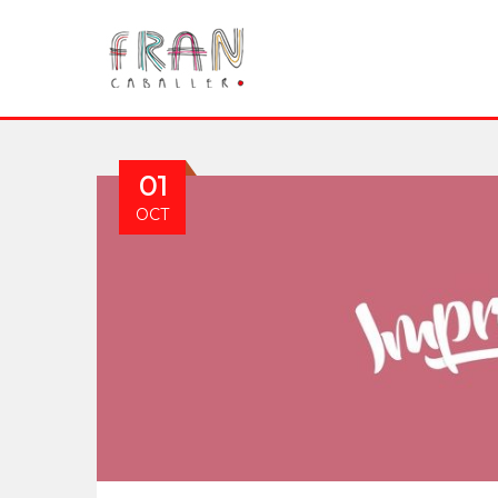
01
OCT