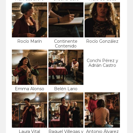
Rocío Marín
Continente
Rocío González
Contenido
Conchi Pérez y
Adrián Castro
Emma Alonso
Belén Lario
Laura Vital
Raquel Villegas y
Antonio Álvarez