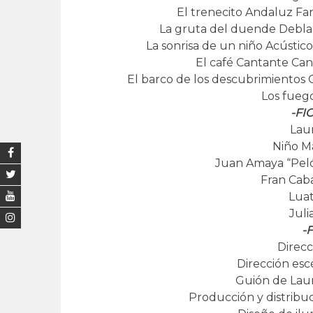
El trenecito Andaluz F
La gruta del duende Debla 
La sonrisa de un niño Acústic
El café Cantante Can
El barco de los descubrimientos 
Los fuego
-FI
Laur
Niño Ma
Juan Amaya “Pelón
Fran Caba
Luat
Juli
-F
Direcc
Dirección esc
Guión de Laur
Producción y distrib