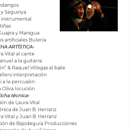
andangos
y Seguiriya
o instrumental
tiñas
Guajira y Manigua
s artificiales Bulería
CHA ARTÍSTICA-
a Vital al cante
nuel a la guitarra
” & Raquel Villegas al baile
llero interpretación
i a la percusión
a Oliva locución
icha técnica-
ión de Laura Vital
énica de Juan B. Herranz
a Vital y Juan B. Herranz
ución de Bajodeguía Producciones