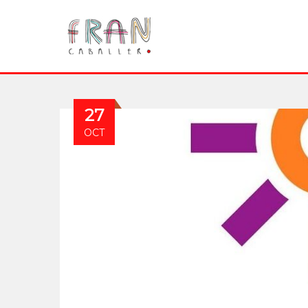
27
OCT