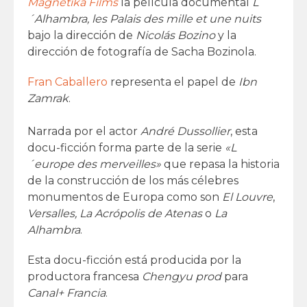
Magnétika Films
la película documental
L
´Alhambra, les Palais des mille et une nuits
bajo la dirección de
Nicolás Bozino
y la
dirección de fotografía de Sacha Bozinola.
Fran Caballero
representa el papel de
Ibn
Zamrak
.
Narrada por el actor
André Dussollier
, esta
docu-ficción forma parte de la serie
«L
´europe des merveilles»
que repasa la historia
de la construcción de los más célebres
monumentos de Europa como son
El Louvre
,
Versalles, La Acrópolis de Atenas
o
La
Alhambra
.
Esta docu-ficción está producida por la
productora francesa
Chengyu prod
para
Canal+ Francia
.