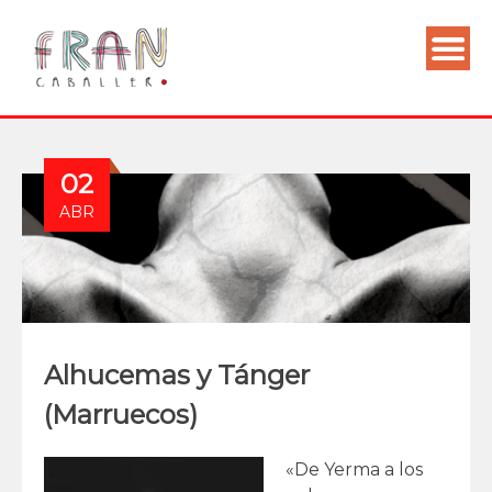
02
ABR
Alhucemas y Tánger
(Marruecos)
«De Yerma a los