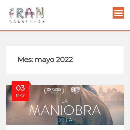
Mes:
mayo 2022
03
MAY